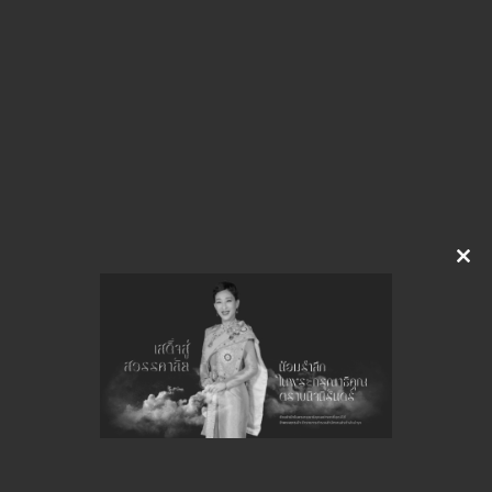
แนวทางประเมินรอบ 11
ดาวน์โหลด
จำนวนยอดเข้าชมทั้งหมด 146 ครั้ง
Clo
this
mod