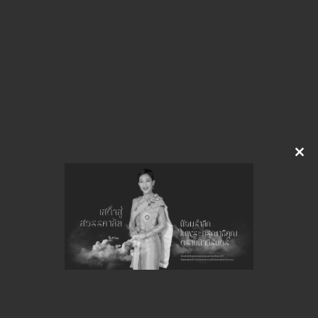
img-228160419.pdf
Download
จำนวนยอดเข้าชมทั้งหมด 18 ครั้ง
Clo
this
mod