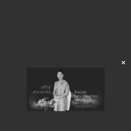
img-201145005
ดาวน์โหลด
จำนวนยอดเข้าชมทั้งหมด 56 ครั้ง
Clo
this
mod