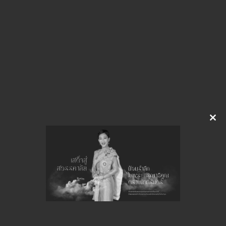
img-703141437
ดาวน์โหลด
จำนวนยอดเข้าชมทั้งหมด 16 ครั้ง
Clo
this
mod