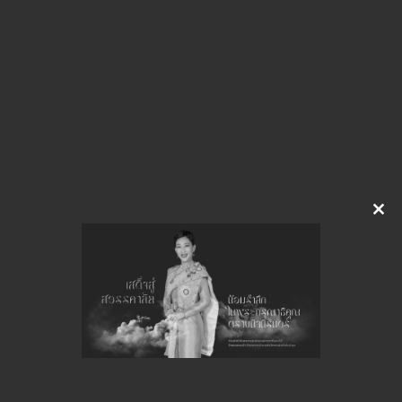
pt129211.pdf
Download
จำนวนยอดเข้าชมทั้งหมด 28 ครั้ง
Clo
this
mod