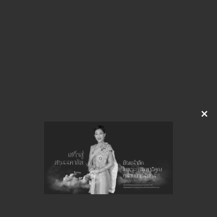
Click to Download / View
Download
จำนวนยอดเข้าชมทั้งหมด 32 ครั้ง
Clo
this
mod