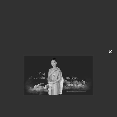
Click to Download / View
Download
จำนวนยอดเข้าชมทั้งหมด 44 ครั้ง
Clo
this
mod