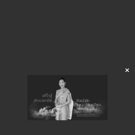
img-Y22134157
ดาวน์โหลด
จำนวนยอดเข้าชมทั้งหมด 32 ครั้ง
Clo
this
mod