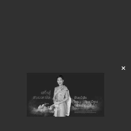
img-814125523
ดาวน์โหลด
จำนวนยอดเข้าชมทั้งหมด 30 ครั้ง
Clo
this
mod