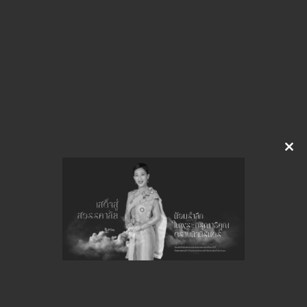
img-919121428
ดาวน์โหลด
จำนวนยอดเข้าชมทั้งหมด 24 ครั้ง
Clo
this
mod