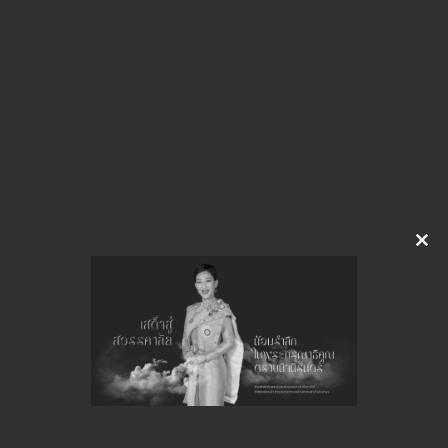
img-929141834
ดาวน์โหลด
จำนวนยอดเข้าชมทั้งหมด 25 ครั้ง
Clo
this
mod