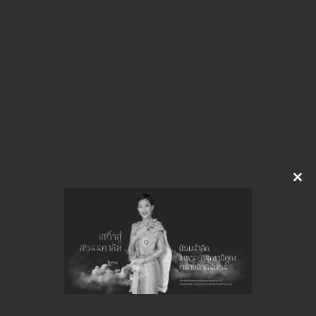
img-125151400.pdf
Download
จำนวนยอดเข้าชมทั้งหมด 72 ครั้ง
Clo
this
mod