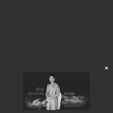
img-118150641.pdf
Download
Clo
this
จำนวนยอดเข้าชมทั้งหมด 21 ครั้ง
mod