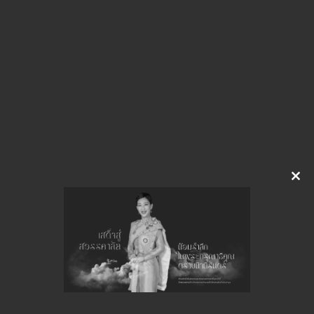
img-X04095320.pdf
Download
จำนวนยอดเข้าชมทั้งหมด 21 ครั้ง
Clo
this
mod