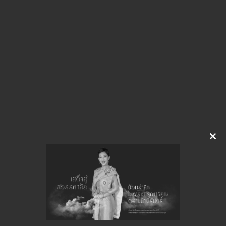
img-926150013.pdf
Download
Clo
this
จำนวนยอดเข้าชมทั้งหมด 14 ครั้ง
mod