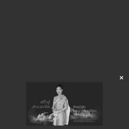
img-826161033.pdf
Download
Clo
this
จำนวนยอดเข้าชมทั้งหมด 17 ครั้ง
mod