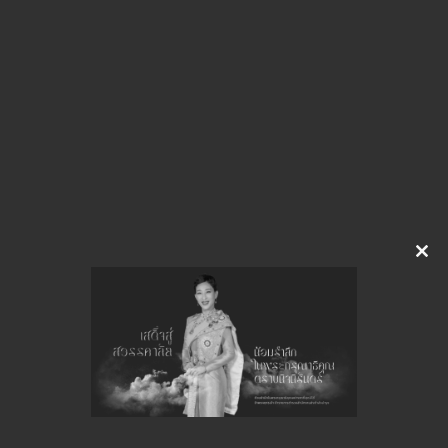
img-621161511.pdf
Download
จำนวนยอดเข้าชมทั้งหมด 31 ครั้ง
Clo
this
mod