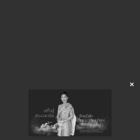
img-426154801.pdf
Download
Clo
this
จำนวนยอดเข้าชมทั้งหมด 18 ครั้ง
mod