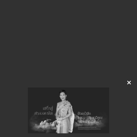
pt127211.pdf
Download
Clo
this
จำนวนยอดเข้าชมทั้งหมด 31 ครั้ง
mod