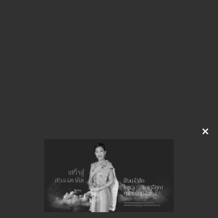
img-401125508
ดาวน์โหลด
Clo
this
จำนวนยอดเข้าชมทั้งหมด 28 ครั้ง
mod