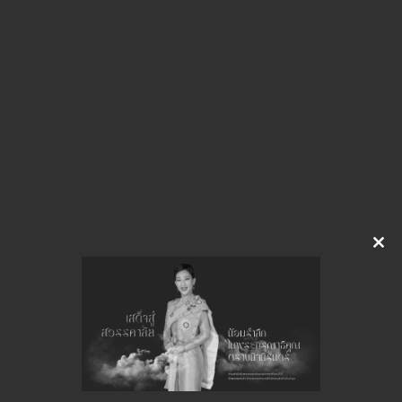
ผู้ได้รับัดเลือกฯซ่อมแซมโถงรอลิฟต์
ดาวน์โหลด
Clo
this
จำนวนยอดเข้าชมทั้งหมด 29 ครั้ง
mod