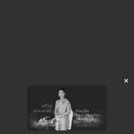
img-625160243
ดาวน์โหลด
Clo
this
จำนวนยอดเข้าชมทั้งหมด 18 ครั้ง
mod