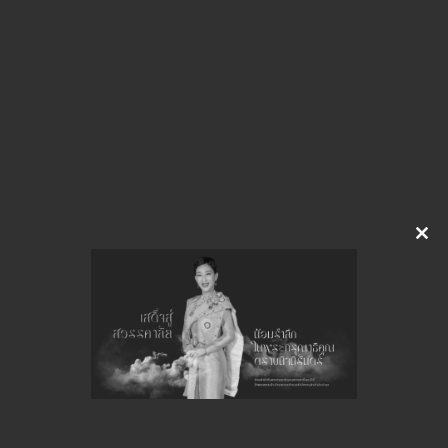
img-717150129
ดาวน์โหลด
จำนวนยอดเข้าชมทั้งหมด 35 ครั้ง
Clo
this
mod