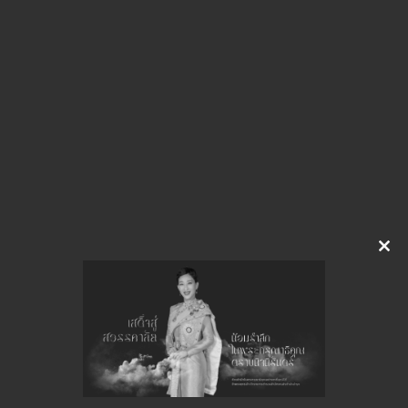
img-717150142
ดาวน์โหลด
Clo
this
จำนวนยอดเข้าชมทั้งหมด 17 ครั้ง
mod