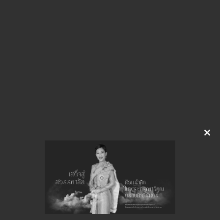
img-805150837
ดาวน์โหลด
Clo
this
จำนวนยอดเข้าชมทั้งหมด 10 ครั้ง
mod