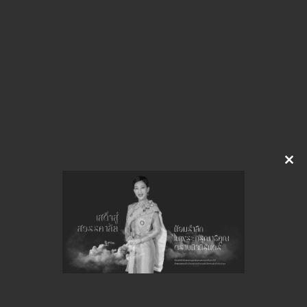
img-821100330
ดาวน์โหลด
จำนวนยอดเข้าชมทั้งหมด 37 ครั้ง
Clo
this
mod