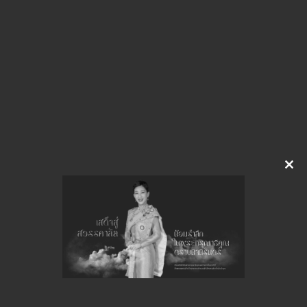
img-Z02111230
ดาวน์โหลด
จำนวนยอดเข้าชมทั้งหมด 60 ครั้ง
Clo
this
mod