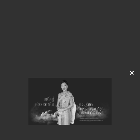
img-908111317
ดาวน์โหลด
จำนวนยอดเข้าชมทั้งหมด 47 ครั้ง
Clo
this
mod