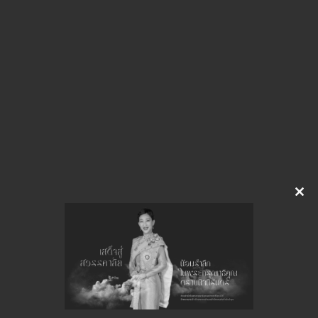
(ร่าง) ประกาศ เอกสารประกวด และ TOR
ดาวน์โหลด
Clo
this
จำนวนยอดเข้าชมทั้งหมด 23 ครั้ง
mod