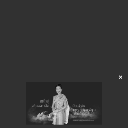
img-317150735
ดาวน์โหลด
Clo
this
จำนวนยอดเข้าชมทั้งหมด 8 ครั้ง
mod