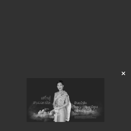
img-515162753
ดาวน์โหลด
จำนวนยอดเข้าชมทั้งหมด 9 ครั้ง
Clo
this
mod