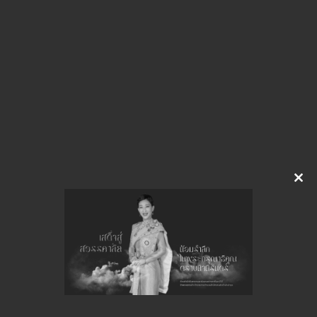
ขอให้เผยแพร่แผนจัดซื้อเครื่องแต่งกายฯ 15 ร (1)
ดาวน์โหลด
จำนวนยอดเข้าชมทั้งหมด 51 ครั้ง
Clo
this
mod