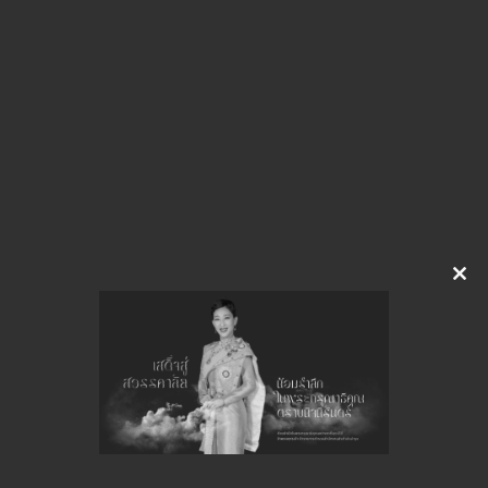
S__10076209.pdf
Download
จำนวนยอดเข้าชมทั้งหมด 31 ครั้ง
Clo
this
mod