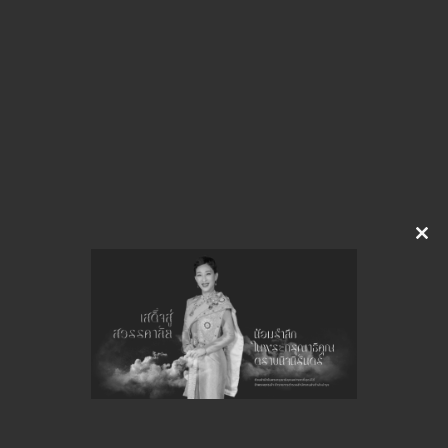
img-Z03152852.pdf
Download
จำนวนยอดเข้าชมทั้งหมด 19 ครั้ง
Clo
this
mod