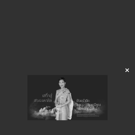
img-307102002
ดาวน์โหลด
จำนวนยอดเข้าชมทั้งหมด 58 ครั้ง
Clo
this
mod