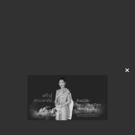
img-515155258
ดาวน์โหลด
จำนวนยอดเข้าชมทั้งหมด 29 ครั้ง
Clo
this
mod