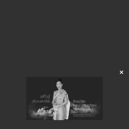
img-821101808
ดาวน์โหลด
จำนวนยอดเข้าชมทั้งหมด 54 ครั้ง
Clo
this
mod