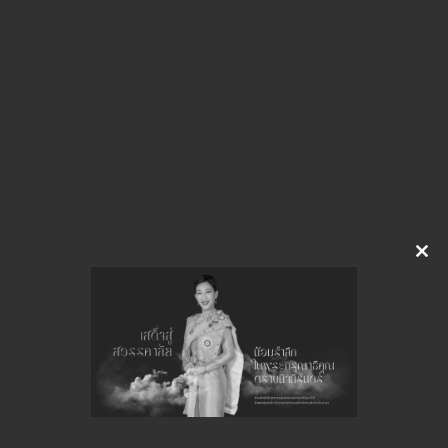
img-Y22134342
ดาวน์โหลด
จำนวนยอดเข้าชมทั้งหมด 58 ครั้ง
Clo
this
mod