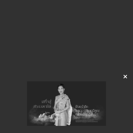
ประกาศแผน เครื่องรับ-ส่งวิทยุสื่อสาร สทส
ดาวน์โหลด
Clo
จำนวนยอดเข้าชมทั้งหมด 28 ครั้ง
this
mod