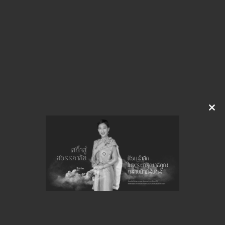
งบทดลองทุก 15
ดาวน์โหลด
จำนวนยอดเข้าชมทั้งหมด 53 ครั้ง
Clo
this
mod