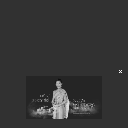
img-320113215
ดาวน์โหลด
จำนวนยอดเข้าชมทั้งหมด 70 ครั้ง
Clo
this
mod