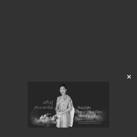
img-201150544
ดาวน์โหลด
จำนวนยอดเข้าชมทั้งหมด 52 ครั้ง
Clo
this
mod