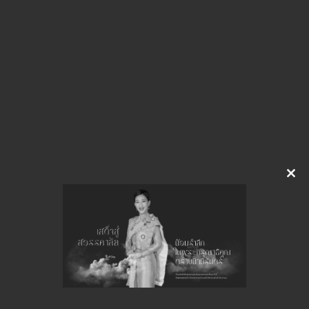
img-612135534
ดาวน์โหลด
จำนวนยอดเข้าชมทั้งหมด 4 ครั้ง
Clo
this
mod