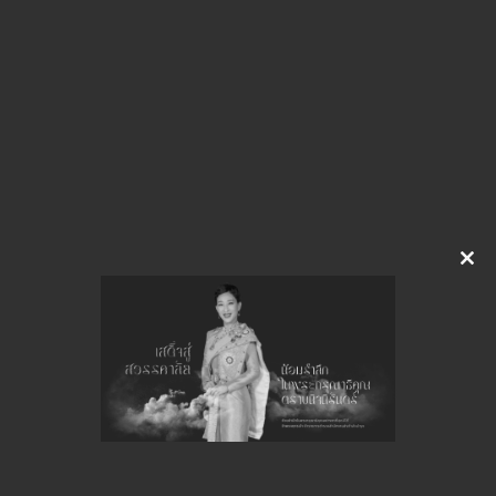
img-315153840.pdf
Download
จำนวนยอดเข้าชมทั้งหมด 19 ครั้ง
Clo
this
mod