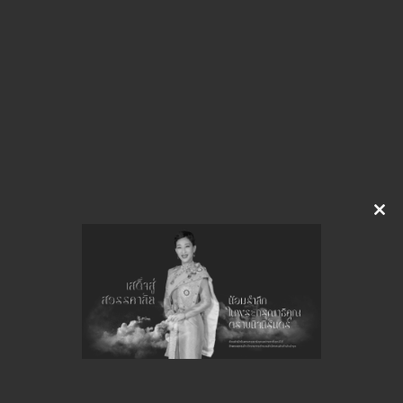
img-526102706.pdf
Download
จำนวนยอดเข้าชมทั้งหมด 29 ครั้ง
Clo
this
mod