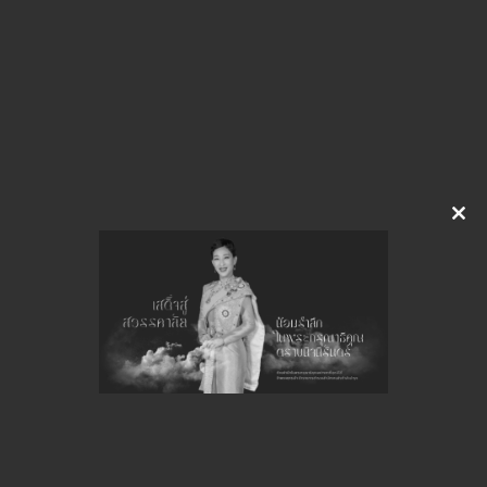
0008.4-1354.pdf
Download
จำนวนยอดเข้าชมทั้งหมด 60 ครั้ง
Clo
this
mod