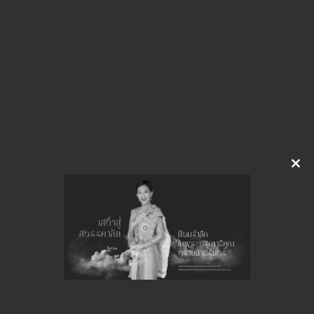
img-131143433
ดาวน์โหลด
จำนวนยอดเข้าชมทั้งหมด 42 ครั้ง
Clo
this
mod