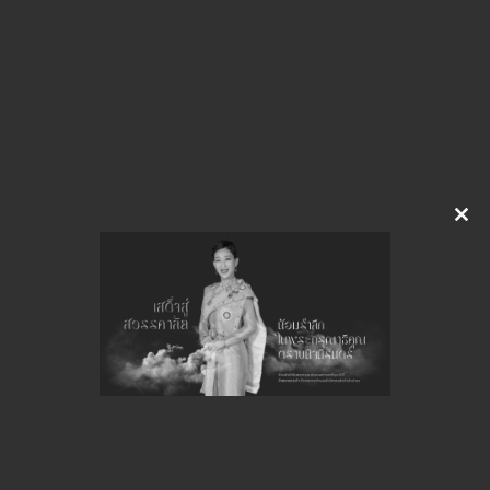
img-929143659
ดาวน์โหลด
จำนวนยอดเข้าชมทั้งหมด 14 ครั้ง
Clo
this
mod