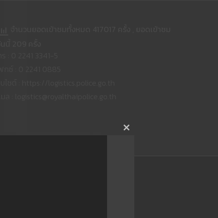
จำนวนยอดเข้าชมทั้งหมด 417017 ครั้ง
, ยอดเข้าชม
ันนี้ 209 ครั้ง
ทร : 0 2241 3341-5
ฟกซ์ : 0 2241 0885
็บไซต์ : https://logistics.police.go.th
ีเมล : logistics@royalthaipolice.go.th
Close
this
module