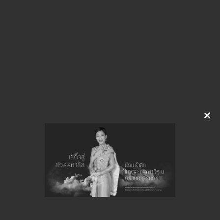
อ่านเพิ่มเติม
Clo
this
mod
การควบคุมภายใน ประจำปีงบประมาณ
พ.ศ.2555 ของหน่วยงานในสังกัด สกบ.
อ่านเพิ่มเติม